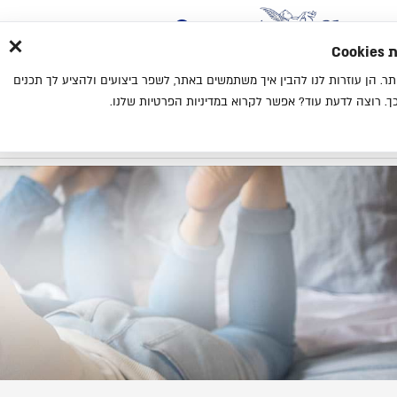
×
בית
סניפים
אודות
בלוג
צ
מת
חוויית גלישה נעימה יותר. הן עוזרות לנו להבין איך משתמשים באתר, לשפר ביצועים ולהציע לך תכנים
מיטות
מזרנים
כריות
מיטות נוער
. רוצה לדעת עוד? אפשר לקרוא במדיניות הפרטיות שלנו.
בית
בלוג
מידע על כריות אורטופדיות