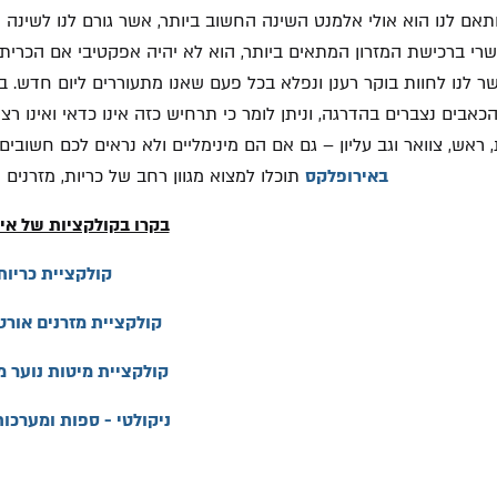
ותאם לנו הוא אולי אלמנט השינה החשוב ביותר, אשר גורם לנו לשינה
י ברכישת המזרון המתאים ביותר, הוא לא יהיה אפקטיבי אם הכרית ל
 לנו לחוות בוקר רענן ונפלא בכל פעם שאנו מתעוררים ליום חדש. בש
הכאבים נצברים בהדרגה, וניתן לומר כי תרחיש כזה אינו כדאי ואינו 
 ראש, צוואר וגב עליון – גם אם הם מינימליים ולא נראים לכם חשוב
באירופלקס
תוכלו למצוא מגוון רחב של כריות, מזרנים 
בקרו בקולקציות של אי
קולקציית כריות
קולקציית מזרנים אורט
קולקציית מיטות נוער 
ניקולטי - ספות ומערכו