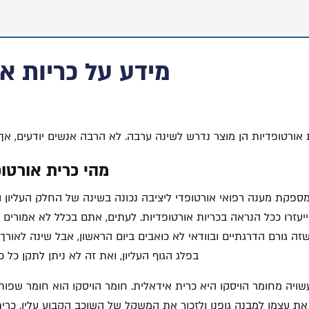
מידע על כריות א
אורטופדיות הן מוצר נדרש לשינה ערבה. לא הרבה אנשים יודעים, אך כרית שינה קובע
מהי כרית אורטו
ספקת מענה רפואי אורטופדי ליציבה נכונה בשינה של החלק העליון ורא
ייעזרו ככל הנראה בכריות אורטופדיות. לעתים, אתם בכלל לא אמורי
זה גורם הדרגתיים ובוודאי לא כואבים ביום הראשון, אבל שינה לאור
בפלג הגוף העליון, ואת זה לא ניתן לתקן כל 
שויה מחומר הויסקו היא כרית אידאלית. חומר הויסקו הוא חומר שפותח
ת עצמו למבנה גופנו ולזכור את המשקל של השוכב הקבוע עליו. כרית