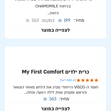
בניחוח CHAMOMILE
ניחוח...
מחיר:
199
₪
במקום:
363
₪
לצפייה במוצר
כרית ילדים My First Comfort
4.9 star rating
41 חוות דעת
חומר ה-VISCO הייחודי מפיג את הלחץ מאזור הצוואר
והראש ומעניק שנת לילה רגועה ונוחה...
מחיר:
363
₪
לצפייה במוצר