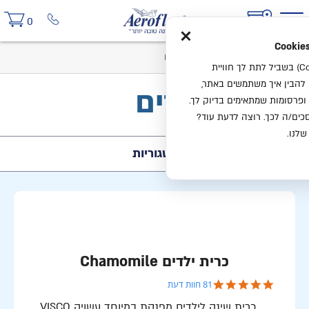
×
0
בית
קטלוג
כריות
כריות לילדים
אנחנו משתמשים בעוגיות (Cookies) בשביל לתת לך חוויית
ו להבין איך משתמשים באתר,
כריות לילדים
ופרסומות שמתאימים בדיוק לך.
ים/ה לכך. רוצה לדעת עוד?
שלנו.
קטגוריות
כרית ילדים Chamomile
4.9 star rating
81 חוות דעת
כרית שינה לילדים מפנקת במיוחד עשויה VISCO