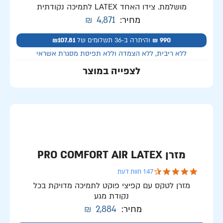
מושלמת. צידו האחד LATEX לתמיכה נקודתית
מחיר:
4,871
₪
990 ₪
והיתרה ב-36 תשלומים של
₪107.81
ללא ריבית, ללא הצמדה וללא תפיסת מסגרת אשראי
לצפייה במוצר
מזרן PRO COMFORT AIR LATEX
4.7 star rating
147 חוות דעת
מזרן לטקס עם קפיצי פוקט לתמיכה מדויקת בכל
נקודת מגע
מחיר:
2,884
₪