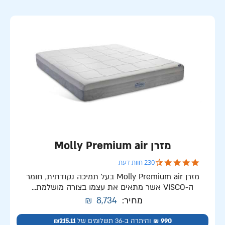
מזרן Molly Premium air
4.7 star rating
230 חוות דעת
מזרן Molly Premium air בעל תמיכה נקודתית, חומר
ה-VISCO אשר מתאים את עצמו בצורה מושלמת...
מחיר:
8,734
₪
990 ₪
והיתרה ב-36 תשלומים של
₪215.11