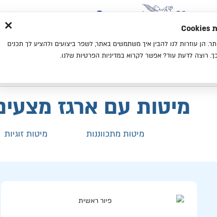
×
בית
סניפים
אודות
בלוג
צ
מת
חוויית גלישה נעימה יותר. הן עוזרות לנו להבין איך משתמשים באתר, לשפר ביצועים ולהציע לך תכנים
מיטות
מזרנים
כריות
מיטות נוער
. רוצה לדעת עוד? אפשר לקרוא במדיניות הפרטיות שלנו.
בית
קטלוג
מיטות
מיטות עם ארגז מצעים
מיטות עם ארגז מצעים
מיטות מתכווננות
מיטות זוגיות