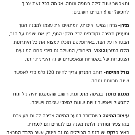
ותאפשר שנת לילה רצופה ונוחה. אז מה בכל זאת צריך
לחפש? יש 6 דברים חשובים:
מזרן-
מזרון גמיש ואיכותי, המתאים את עצמו למבנה הגוף
ומעניק תמיכה נקודתית לכל חלקי הגוף, בין אם ישנים על הגב,
הבטן או על הצד. באירופלקס תוכלו למצוא את כל היתרונות
הללו במזרןVISCO הייחודי, המשלב גם סיבי פחם המונעים
הצטברות של בקטריות ומאפשרים שינה היגיינית יותר.
גודל המיטה-
רוחב המזרון צריך להיות 120 ס"מ כדי לאפשר
שינה מרווחת ונוחה.
מנגנון כוונון-
במיטה מתכווננת חשוב שהמנגנון יהיה קל ונוח
לתפעול ויאפשר זוויות שונות למצבי שכיבה וישיבה.
עיצוב המיטה
כשמדובר בנוער המיטה צריכה להיות מעוצבת
בקו צעיר ומודרני ולתת מענה גם לנערים וגם לנערות.
באירופלקס יש דגמים הכוללים גם גב מיטה, אשר מלבד המראה