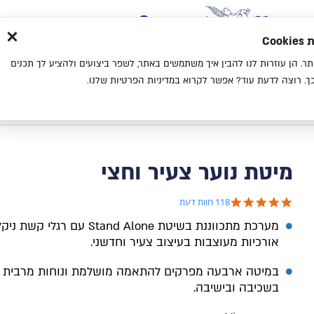
×
בית
סניפים
אודות
בלוג
צ
מת
חוויית גלישה נעימה יותר. הן עוזרות לנו להבין איך משתמשים באתר, לשפר ביצועים ולהציע לך תכנים
מיטות
מזרנים
כריות
מיטות נוער
. רוצה לדעת עוד? אפשר לקרוא במדיניות הפרטיות שלנו.
בית
קטלוג
מיטות נוער
מיטת נוער צעיר וחצי
מיטת נוער צעיר וחצי
4.8 star rating
118 חוות דעת
מערכת מתכווננת בשיטת
Stand Alone
עם רגלי קשת ניקל
אורכיות מעוצבות בעיצוב צעיר וחדשני
.
במיטה ארבעה מפרקים להתאמה מושלמת ונוחות מרבית
בשכיבה ובישיבה
.