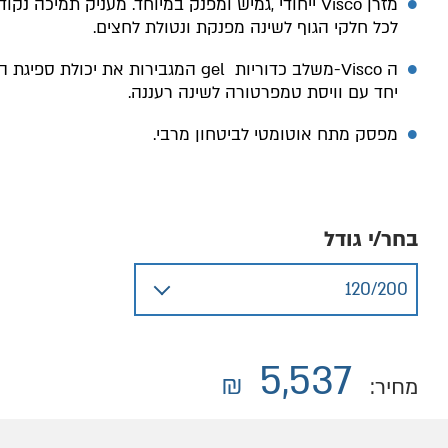
מזרן
Visco
ייחודי ,גמיש ומפנק במיוחד. מעניק תמיכה נקוד
לכל חלקי הגוף לשינה מפנקת ונטולת לחצים
.
ה
-Visco
משלב כדוריות
gel
המגבירות את יכולת ספיגת ה
יחד עם וויסת טמפרטורה לשינה רעננה.
מפסק מתח אוטומטי לביטחון מרבי
.
בחר/י גודל
5,537
₪
מחיר: