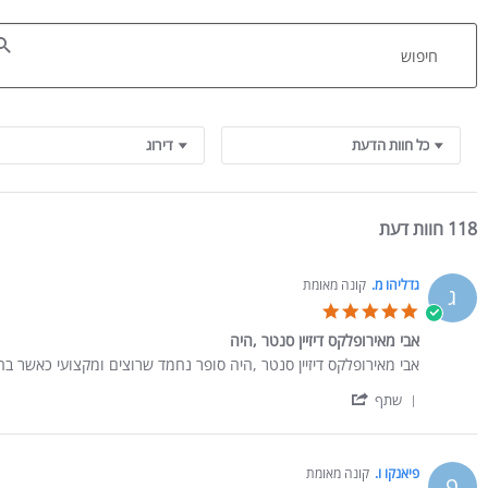
Search Reviews
כל חוות הדעת
דירוג
118 חוות דעת
גדליהו מ.
קונה מאומת
ג
5.0 star rating
אבי מאירופלקס דיזיין סנטר ,היה
Review by גדליהו מ. on 23 Jan 2026
review stating אבי מאירופלקס דיזיין סנטר ,היה
אבי מאירופלקס דיזיין סנטר ,היה סופר נחמד שרוצים ומקצועי כאשר בהו
' Share Review by גדליהו מ. on 23 Jan 2026
שתף
פיאנקו ו.
קונה מאומת
פ