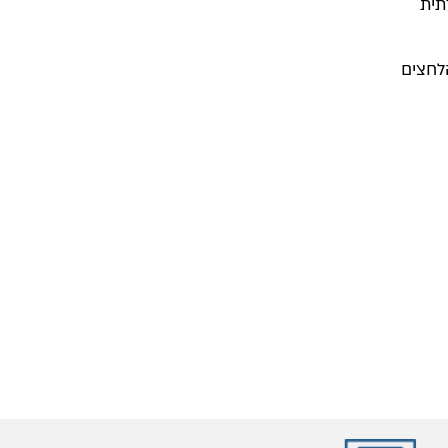
תית
לחצים