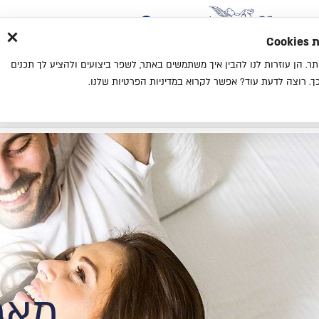
×
בית
סניפים
אודות
בלוג
צ
מת
חוויית גלישה נעימה יותר. הן עוזרות לנו להבין איך משתמשים באתר, לשפר ביצועים ולהציע לך תכנים
מיטות
מזרנים
כריות
מיטות נוער
. רוצה לדעת עוד? אפשר לקרוא במדיניות הפרטיות שלנו.
בית
אודות
מאמ