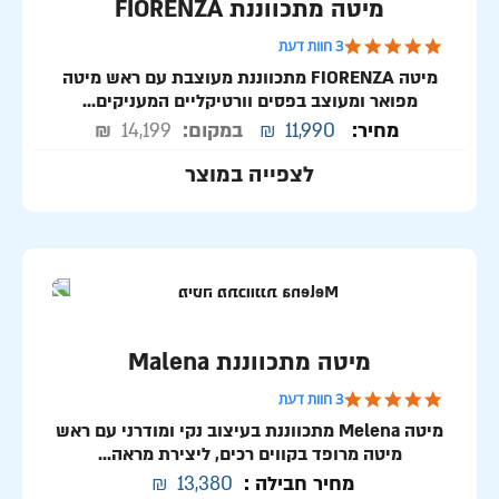
מיטה מתכווננת FIORENZA
5.0 star rating
3 חוות דעת
מיטה FIORENZA מתכווננת מעוצבת עם ראש מיטה
מפואר ומעוצב בפסים וורטיקליים המעניקים...
מחיר:
11,990
₪
במקום:
14,199
₪
לצפייה במוצר
מיטה מתכווננת Malena
5.0 star rating
3 חוות דעת
מיטה Melena מתכווננת בעיצוב נקי ומודרני עם ראש
מיטה מרופד בקווים רכים, ליצירת מראה...
מחיר חבילה :
13,380
₪