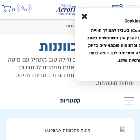
×
0
בית
קטלוג
מיטות
מיטות מתכווננות
אנחנו משתמשים בעוגיות (Cookies) בשביל לתת לך חוויית
לנו להבין איך משתמשים באתר,
מיטות מתכווננות
ם ופרסומות שמתאימים בדיוק
 מסכים/ה לכך. רוצה לדעת
יום טוב מתחיל בלילה טוב ולילה טוב מתחיל עם מיטה
טיות שלנו.
מתכווננת של אירופלקס. אתם מוזמנים להתרשם
ממבחר המיטות המתכווננות הגדול במדינה לפינוק
ונוחות מושלמת.
קטגוריות