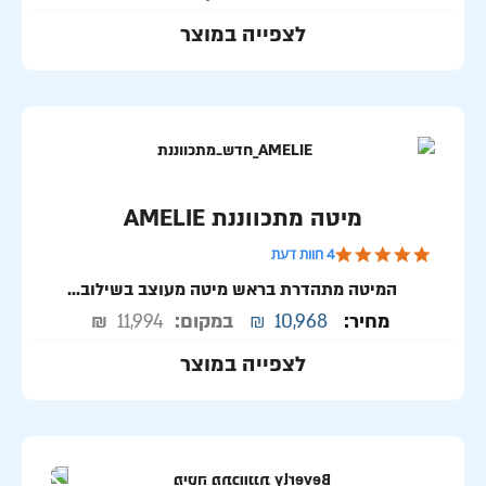
לצפייה במוצר
מיטה מתכווננת AMELIE
5.0 star rating
4 חוות דעת
המיטה מתהדרת בראש מיטה מעוצב בשילוב...
מחיר:
10,968
₪
במקום:
11,994
₪
לצפייה במוצר