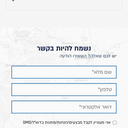
- גובה ראש מיטה: 105 ס"מ
- אורך מיטה: 20 תוספת ס"מ לאורך הנבחר.
- רוחב מיטה: 10 תוספת ס"מ לרוחב הנבחר.
-שידה : רוחב 57 ס״מ
נשמח להיות בקשר
יש לכם שאלה? השאירו הודעה
אני מעוניין לקבל מבצעים/הנחות/מתנות בדוא"ל/SMS