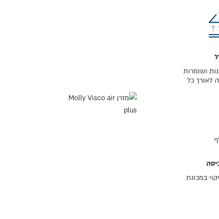
ל
ות ושומרות
 לאורך כל
יסה
קוי במכונת