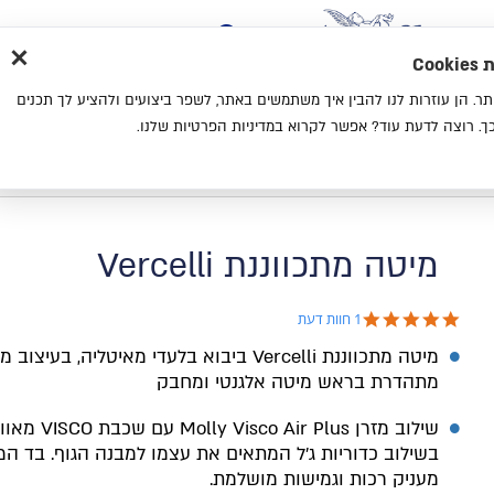
×
בית
סניפים
אודות
בלוג
צ
מת
חוויית גלישה נעימה יותר. הן עוזרות לנו להבין איך משתמשים באתר, לשפר ביצועים ולהציע לך תכנים
מיטות
מזרנים
כריות
מיטות נוער
. רוצה לדעת עוד? אפשר לקרוא במדיניות הפרטיות שלנו.
בית
קטלוג
מיטות
מיטה מתכווננת Vercelli
מיטה מתכווננת Vercelli
5.0 star rating
1 חוות דעת
מיטה מתכווננת Vercelli ביבוא בלעדי מאיטליה, בעיצוב
מתהדרת בראש מיטה אלגנטי ומחבק
שילוב מזרן olly Visco Air Plus
בשילוב כדוריות ג׳ל המתאים את עצמו למבנה הגוף. בד המ
מעניק רכות וגמישות מושלמת.