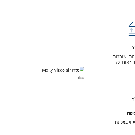
ל
ות ושומרות
 לאורך כל
יסה
קוי במכונת