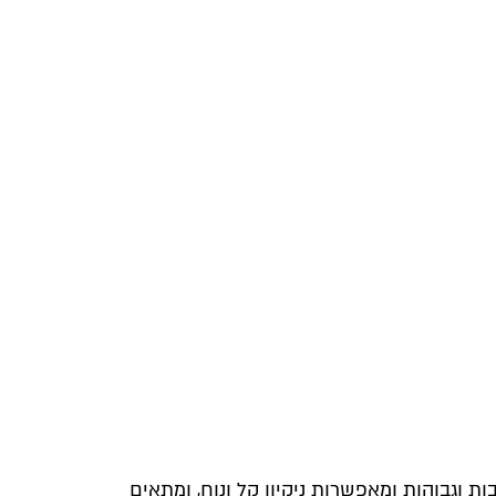
ות וגבוהות ומאפשרות ניקיון קל ונוח, ומתאים