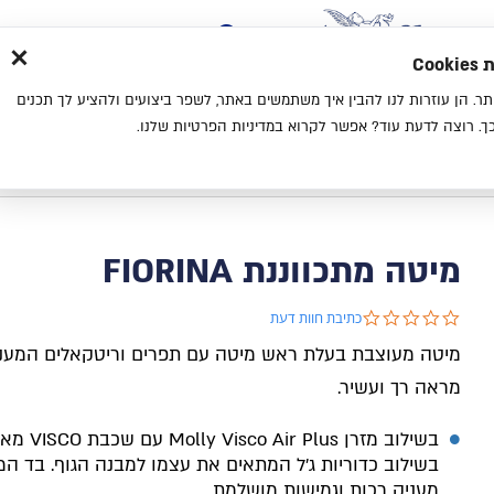
×
בית
סניפים
אודות
בלוג
צ
מת
חוויית גלישה נעימה יותר. הן עוזרות לנו להבין איך משתמשים באתר, לשפר ביצועים ולהציע לך תכנים
מיטות
מזרנים
כריות
מיטות נוער
. רוצה לדעת עוד? אפשר לקרוא במדיניות הפרטיות שלנו.
בית
קטלוג
מיטות
מיטה מתכווננת FIORINA
מיטה מתכווננת FIORINA
0.0 star rating
כתיבת חוות דעת
מיטה מעוצבת בעלת ראש מיטה עם תפרים וריטקאלים המעני
מראה רך ועשיר.
בשילוב מזרן Molly Visco Air Plus עם שכבת
VISCO
מאו
בשילוב כדוריות ג׳ל המתאים את עצמו למבנה הגוף. בד המ
מעניק רכות וגמישות מושלמת.