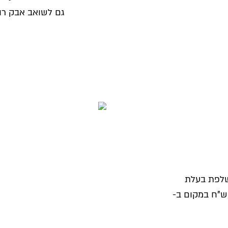
גם לשואב אבק רוב
נשלפת בעלת
גנון חדשני לטריקה שקטה ועדינה רק ב- 1,990 ש"ח במקום ב-