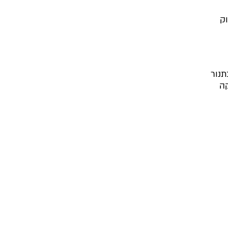
ינוק
תנור
קה