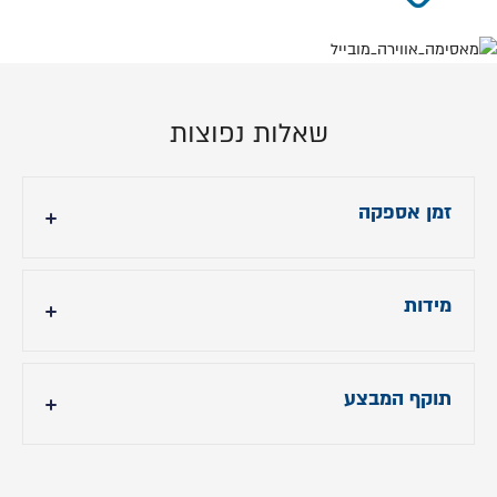
שאלות נפוצות
זמן אספקה
עד 28 ימי עסקים
מידות
- גובה ראש מיטה: 105 ס"מ
- אורך מיטה: 216 ס"מ.
תוקף המבצע
- רוחב מיטה: תוספת 7 ס"מ לרוחב הנבחר. תוספת
20 ס"מ לראש המיטה לרוחב הנבחר.
תוקף המבצע עד 31.01.26