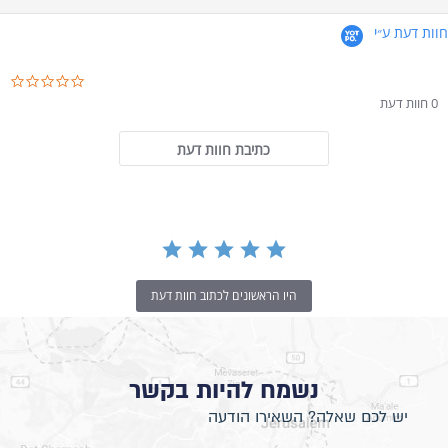
חוות דעת ע״י
ar rating
0 חוות דעת
כתיבת חוות דעת
היו הראשונים לכתוב חוות דעת
נשמח להיות בקשר
יש לכם שאלה? השאירו הודעה