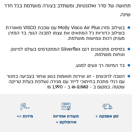
תחושה של סדר ואלגנטיות, ומשתלב בצורה מושלמת בכל חדר
שינה.
בשילוב מזרן Molly Visco Air Plus עם שכבת
VISCO
מאווררת
בשילוב כדוריות ג׳ל המתאים את עצמו למבנה הגוף. בד המזרן
מעניק רכות וגמישות מושלמת.
בסיסים מתכווננים דגם Silverflex המתקדמים בעולם לפינוק
ונוחות מושלמת.
בד המיטה רך ונעים למגע.
הטבה לרוכשים - זוג שידות תואמות בגוון שחור בצביעה בתנור
עם רגלי מתכת בחיתוכי לייזר עם מגירה נשלפת בעלת טריקה
שקטה. במקום ב -
2,582 ₪
ב - 1,990 ₪
זמן אספקה >
תעודת אחריות
מידות >>
אירופלקס >