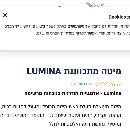
×
בית
סניפים
אודות
בלוג
צ
מת
חוויית גלישה נעימה יותר. הן עוזרות לנו להבין איך משתמשים באתר, לשפר ביצועים ולהציע לך תכנים
מיטות
מזרנים
כריות
מיטות נוער
. רוצה לדעת עוד? אפשר לקרוא במדיניות הפרטיות שלנו.
בית
קטלוג
מיטות
מיטות מתכווננות
מיטה מתכווננת
מיטה מתכווננת LUMINA
0.0 star rating
כתיבת חוות דעת
Lumina
- אלגנטיות מודרנית בנוכחות מרשימה
מיטה מעוצבת בעלת ראש מיטה מרופד ומעוגל בקווים רכים, 
מראה יוקרתי, חמים ועוטף. עיצוב נקי ומוקפד המשתלב בהרמו
ומוסיף תחושת רוגע ואלגנטיות לחלל.