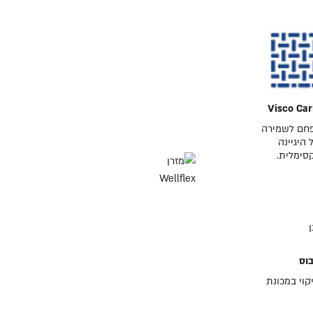
Visco Ca
פחם לשמירה
 היגיינה
סימלית.
בוס
קוי במכונת