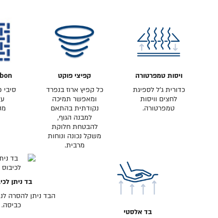
ויסות טמפרטורה
קפיצי פוקט
rbon
כדורית ג׳ל לספיגת
כל קפיץ ארוז בנפרד
סיבי 
לחצים וויסות
ומאפשר תמיכה
על
טמפרטורה.
נקודתית בהתאם
מק
למבנה הגוף,
להבטחת חלוקת
משקל נכונה ונוחות
מרבית.
בד ניתן לכי
הבד ניתן להסרה לני
כביסה.
בד אלסטי