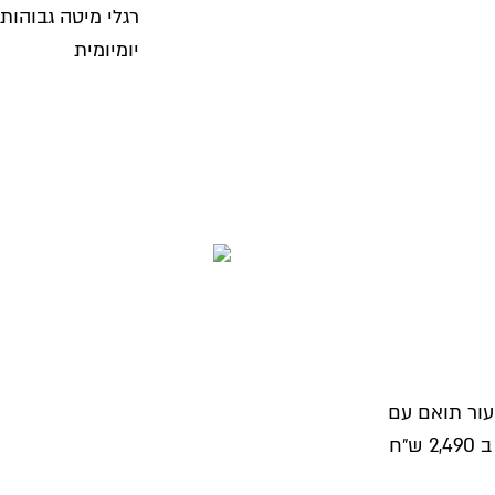
רגלי מיטה גבוהות
יומיומית
עור תואם עם
רגליים מעוצבות ו-2 מגירות בעלות טריקה שקטה ב 2,490 ש״ח