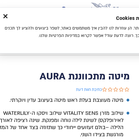
×
בית
סניפים
אודות
בלוג
צ
מת
חוויית גלישה נעימה יותר. הן עוזרות לנו להבין איך משתמשים באתר, לשפר ביצועים ולהציע לך תכנים
מיטות
מזרנים
כריות
מיטות נוער
. רוצה לדעת עוד? אפשר לקרוא במדיניות הפרטיות שלנו.
בית
קטלוג
מיטות
מיטה מתכווננת AURA
מיטה מתכווננת AURA
0.0 star rating
כתיבת חוות דעת
מיטה מעוצבת בעלת ראש מיטה בעיצוב עדין ויוקרתי.
שילוב מזרן
לאירופלקס) לשינת לילה נוחה ומפנקת. שינה רציפה לאורך 
הלילה –בולם זעזועים ייחודי כך שתזוזה בצד אחד של המזר
מורגשת בצידו השני.