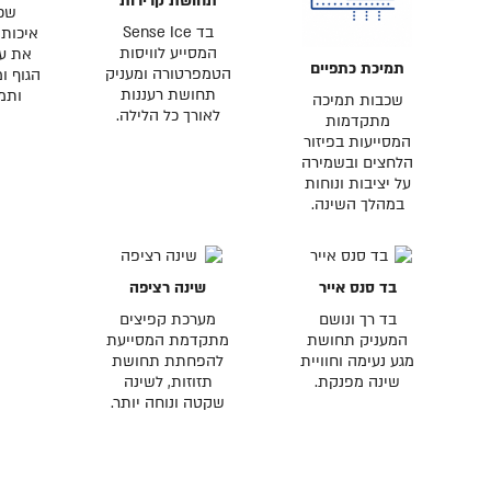
תחושת קרירות
שכב
בד Sense Ice
איכות
המסייע לוויסות
את ע
תמיכת כתפיים
הטמפרטורה ומעניק
הגוף ו
תחושת רעננות
ותמ
שכבות תמיכה
לאורך כל הלילה.
מתקדמות
המסייעות בפיזור
הלחצים ובשמירה
על יציבות ונוחות
במהלך השינה.
בד סנס אייר
שינה רציפה
בד רך ונושם
מערכת קפיצים
המעניק תחושת
מתקדמת המסייעת
מגע נעימה וחוויית
להפחתת תחושת
שינה מפנקת.
תזוזות, לשינה
שקטה ונוחה יותר.