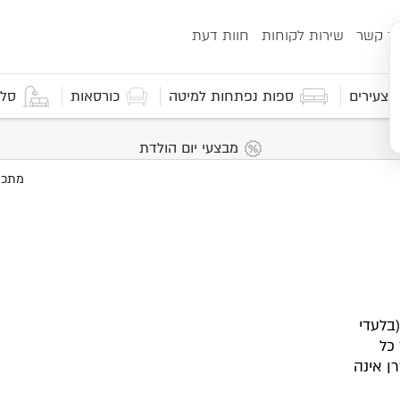
ור קשר
שירות לקוחות
חוות דעת
 וצעירים
ספות נפתחות למיטה
כורסאות
סלו
מבצעי יום הולדת
 VITALITY SENS שילוב ויסקו ה-WATERLILY (בלעדי
כל
ן אינה