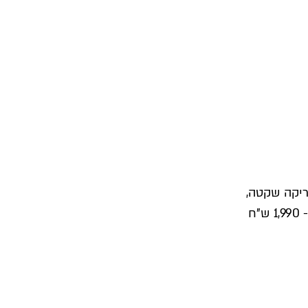
רה בטריקה שקטה,
בעלת רגליים גבוהות המאפשרות ניקיון קל ונוח ב- 1,990 ש"ח