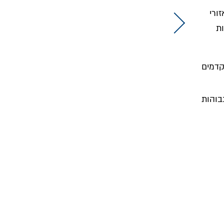
זורי
ות
ור 5 המתקדמים
 וגבוהות