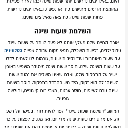
היום, באילו ימים נדרשים יותר שעות שינה (כמו לאחר פעילות
מאומצת או ימים מתישים פיזי או נפשי), ובאילו ימים נדרשות
פחות שעות שינה, כתוצאה מאילוצים שונים.
השלמת שעות שינה
אורח החיים שלנו מאלץ אותנו לא פעם לוותר על שעות שינה.
גידול ילדים, רכישת השכלה, תנאי מקום עבודה צפייה
בטלוויזיה
עד שעות מאוחרות ועוד נסיבות שונות, גורמות לנו לעתים לדלג
על שעות השינה שלנו. חוסר שעות שינה מצטבר משפיע באופן
ישיר על התפקוד שלנו, ואדם שאינו משלים את "מנת שעות
השינה" לה הוא זקוק, מיד חש בהבדל בתפקוד. חוסר בשעות
שינה גורם לעייפות, חוסר ערנות, מצבי רוח קיצוניים, וחולשה
גופנית.
המושג "השלמת שעות שינה" הפך להיות רווח, בעיקר על רקע
זה. אנו מחסירים שעות שינה מדי יום, ואז מנסים לפצות על כך
בהשלמת שעות שינה – כלומר יום או יומיים בהם אנו ישנים יותר