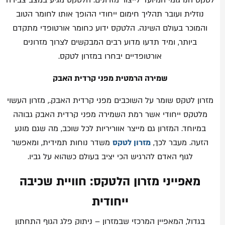
לטקס הנו גומי המיועד לייצור מזרונים. הלטקס מגיע במצב צבירה
נוזלית ועובר תהליך חימום ייחודי ההופך אותו לחומר הטוב
והמוכר בעולם השינה. הלטקס ידוע כחומר אורטופדי מתקדם
ביותר, ומיד תדעו מדוע רבים המבקשים לצרוך מזרונים
אורטופדיים יבחרו במזרון לטקס.
שמירה הרמטית מפני קרדית האבק
מזרון לטקס שומר על השוכבים מפני קרדית האבק., מזרון העשוי
מלטקס ייחודי אשר רמת השמירה מפני קרדית האבק גבוהה
במיוחד. המזרון גם מייצר אווריריות לכל שוכב, מה שגם מונע
הזעה. מעבר לכך,
מזרון לטקס
משדר נוחות תמידית, ומאפשר
לגוף האדם להרגיש הכי יציב בעולם כשהוא על גביו.
מאפייני מזרון הלטקס: חוויית שכיבה
ייחודית
בגדול, המאפיין המרכזי שבמזרון – ניתוק פלג הגוף התחתון