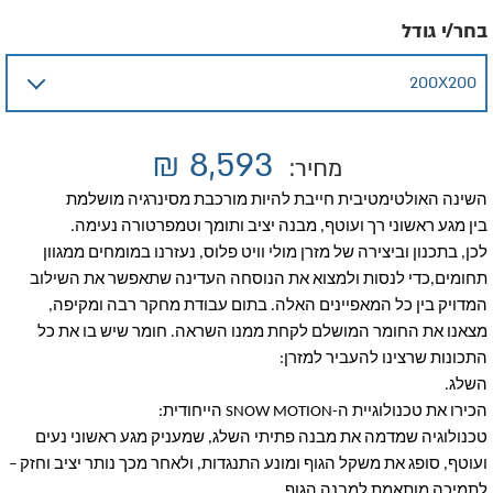
בחר/י גודל
₪
8,593
מחיר:
השינה האולטימטיבית חייבת להיות מורכבת מסינרגיה מושלמת
בין מגע ראשוני רך ועוטף, מבנה יציב ותומך וטמפרטורה נעימה.
לכן, בתכנון וביצירה של מזרן מולי וויט פלוס, נעזרנו במומחים ממגוון
תחומים,כדי לנסות ולמצוא את הנוסחה העדינה שתאפשר את השילוב
המדויק בין כל המאפיינים האלה. בתום עבודת מחקר רבה ומקיפה,
מצאנו את החומר המושלם לקחת ממנו השראה. חומר שיש בו את כל
התכונות שרצינו להעביר למזרן:
השלג.
הכירו את טכנולוגיית ה-SNOW MOTION הייחודית:
טכנולוגיה שמדמה את מבנה פתיתי השלג, שמעניק מגע ראשוני נעים
ועוטף, סופג את משקל הגוף ומונע התנגדות, ולאחר מכך נותר יציב וחזק –
לתמיכה מותאמת למבנה הגוף.