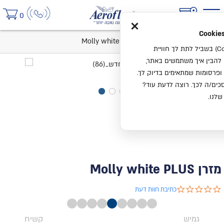
×
0
בית
קטלוג
מזרנים
מזרן Molly white PLUS
אנחנו משתמשים בעוגיות (Cookies) בשביל לתת לך חוויית
ו להבין איך משתמשים באתר,
ופרסומות שמתאימים בדיוק לך.
ים/ה לכך. רוצה לדעת עוד?
שלנו.
מזרן Molly white PLUS
0.0 star rating
כתיבת חוות דעת
גמיש
קשיח