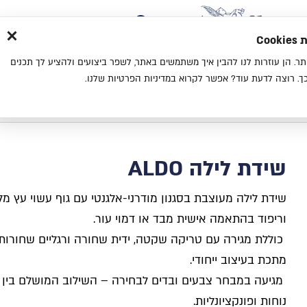
×
בית
סניפים
אודות
בלוג
צ
מת
חוויית גלישה נעימה יותר. הן עוזרות לנו להבין איך משתמשים באתר, לשפר ביצועים ולהציע לך תכנים
מיטות
מזרנים
כריות
מיטות נוער
. רוצה לדעת עוד? אפשר לקרוא במדיניות הפרטיות שלנו.
בית
קטלוג
שידות לחדר שינה
שידת לילה ALDO
שידת לילה ALDO
שידת לילה מעוצבת בסגנון מודרני-אלגנטי עם גוף עשוי עץ מל
וריפוד בהתאמה אישית מבד או דמוי עור
.
כוללת מגירה עם טריקה שקטה, ידית שחורה ורגליים שחורות
מתכת בעיצוב ייחודי
.
מגיעה במבחר צבעים ובדים לבחירה – השילוב המושלם בין יו
נוחות ופונקציונליות
.