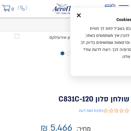
×
0
בית
שולחן סלון C831C-120
אנחנו משתמשים בעוגיות (Cookies) בשביל לתת לך חוויית
ו להבין איך משתמשים באתר,
ופרסומות שמתאימים בדיוק לך.
ים/ה לכך. רוצה לדעת עוד?
שלנו.
שולחן סלון C831C-120
0.0 star rating
כתיבת חוות דעת
₪
5,466
מחיר: