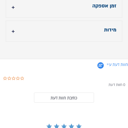
זמן אספקה
עד 14 ימי עסקים
מידות
חוות דעת ע״י
ar rating
0 חוות דעת
כתיבת חוות דעת