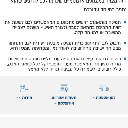
הזה מצויד במנגנונים ארגונומיים שיגרמו לכם להרגיש שהוא
נתפר במיוחד עבורכם:
תמיכה מותאמת: ראשים מתכווננים המאפשרים לכם לשנות את
זווית התמיכה בהתאם לגובה ולצורך האישי- מושלם לצפייה
ממושכת או למנוחה קלה.
חיבוק לגב התחתון: כרית תמיכה מובנית ייעודית לגב התחתון
מבטיחה ישיבה נוחה וציבה לאורך זמן, ומפחיתה עומס ולחץ.
רגליים גבוהות: עיצבנו את הספה עם רגליים מוגבהות שיוצרות
מרווח נקיון נוח, המאפשר מעבר חופשי וקל לכל שואבי האבק,
כולל רובוטים, לשמירה על סביבה נקייה ללא מאמץ
זמן אספקה >
תעודת אחריות
מידות >>
אירופלקס >