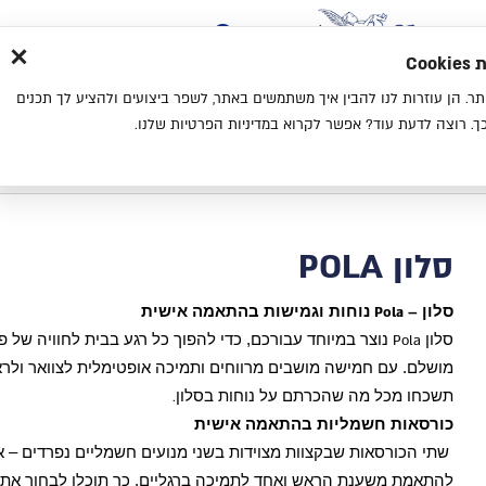
×
בית
סניפים
אודות
בלוג
צ
מת
חוויית גלישה נעימה יותר. הן עוזרות לנו להבין איך משתמשים באתר, לשפר ביצועים ולהציע לך תכנים
מיטות
מזרנים
כריות
מיטות נוער
. רוצה לדעת עוד? אפשר לקרוא במדיניות הפרטיות שלנו.
בית
סלון POLA
סלון POLA
סלון
נוחות וגמישות בהתאמה אישית
Pola –
סלון
נוצר במיוחד עבורכם, כדי להפוך כל רגע בבית לחוויה של פי
Pola
מושלם. עם חמישה מושבים מרווחים ותמיכה אופטימלית לצוואר ולר
תשכחו מכל מה שהכרתם על נוחות בסלון
.
כורסאות חשמליות בהתאמה אישית
שתי הכורסאות שבקצוות מצוידות בשני מנועים חשמליים נפרדים – 
להתאמת משענת הראש ואחד לתמיכה ברגליים. כך תוכלו לבחור את 