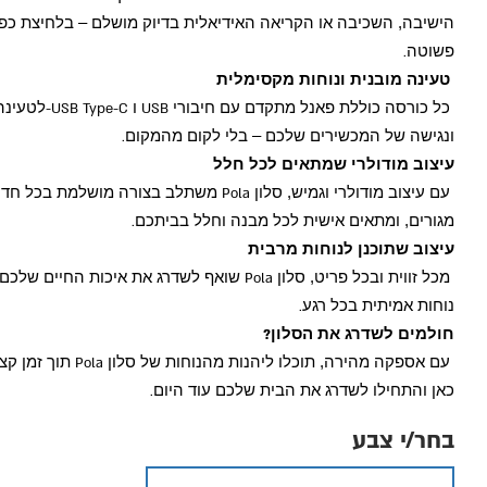
הישיבה, השכיבה או הקריאה האידיאלית בדיוק מושלם – בלחיצת כפ
פשוטה
.
טעינה מובנית ונוחות מקסימלית
כל כורסה כוללת פאנל מתקדם עם חיבורי
ו
לטעינה
-USB Type-C
USB
ונגישה של המכשירים שלכם – בלי לקום מהמקום
.
עיצוב מודולרי שמתאים לכל חלל
עם עיצוב מודולרי וגמיש, סלון
משתלב בצורה מושלמת בכל חדר
Pola
מגורים, ומתאים אישית לכל מבנה וחלל בביתכם
.
עיצוב שתוכנן לנוחות מרבית
מכל זווית ובכל פריט, סלון
שואף לשדרג את איכות החיים שלכם 
Pola
נוחות אמיתית בכל רגע
.
חולמים לשדרג את הסלון
?
עם אספקה מהירה, תוכלו ליהנות מהנוחות של סלון
תוך זמן קצ
Pola
כאן והתחילו לשדרג את הבית שלכם עוד היום
.
בחר/י צבע