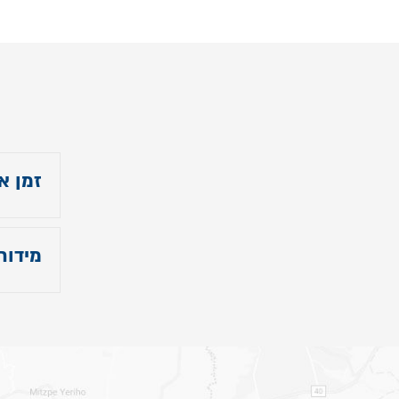
זמן א
הזמי
שתוכ
מידות