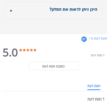
אורך הסלון כ- 288 ס"מ
עומק הסלון כ- 107 ס"מ
היכן ניתן לראות את הסלון?
גבוה הסלון כ- 75 ס"מ
בסניפי אירופלקס סלונים
לרשימת הסניפים
לחצו כאן
חוות דעת ע״י
5.0
5.0 star rating
5.0 star rating
1 חוות דעת
כתיבת חוות דעת
חוות דעת
1 חוות דעת