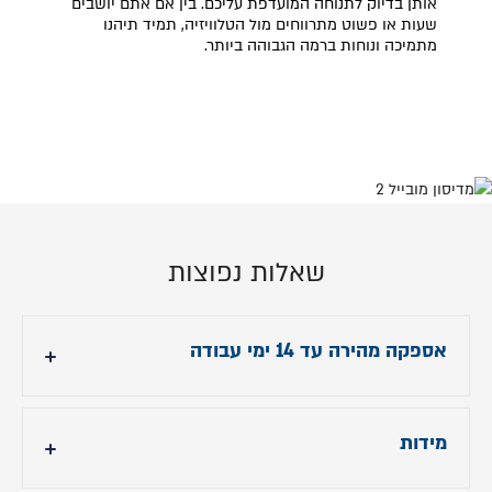
אותן בדיוק לתנוחה המועדפת עליכם. בין אם אתם יושבים
שעות או פשוט מתרווחים מול הטלוויזיה, תמיד תיהנו
מתמיכה ונוחות ברמה הגבוהה ביותר.
שאלות נפוצות
אספקה מהירה עד 14 ימי עבודה
הזמינו עכשיו וקבלו את סלון
Madison
תוך עד 14 ימי
עבודה– כדי שתוכלו ליהנות מנוחות וסטייל במהירות
!
מידות