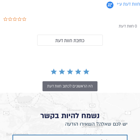
חוות דעת ע״י
ar rating
0 חוות דעת
כתיבת חוות דעת
סלון פינתי שמאל
היו הראשונים לכתוב חוות דעת
נשמח להיות בקשר
יש לכם שאלה? השאירו הודעה