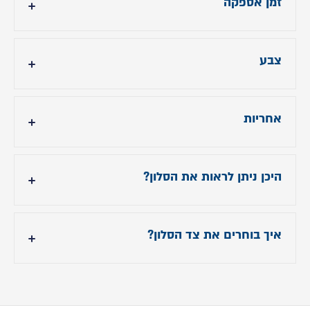
זמן אספקה
עד 14 ימי עסקים
צבע
הסלון מגיע בריפוד עור צבע אפור
אחריות
שנה אחריות בכפוף לתנאי תעודת האחריות
היכן ניתן לראות את הסלון?
בסניפי אירופלקס סלונים
איך בוחרים את צד הסלון?
לרשימת הסניפים לחצו
כאן
סלון פינתי ימין