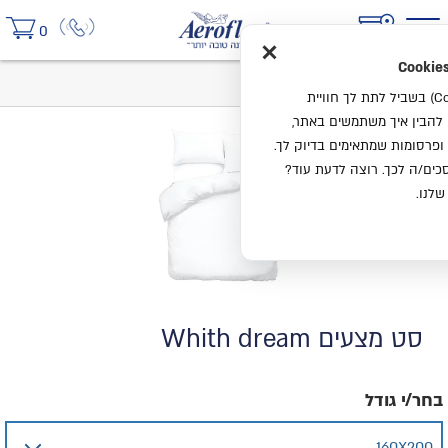
×
0
בית
סט מצעים Whith dream
אנחנו משתמשים בעוגיות (Cookies) בשביל לתת לך חוויית
ו להבין איך משתמשים באתר,
ופרסומות שמתאימים בדיוק לך.
ים/ה לכך. רוצה לדעת עוד?
שלנו.
סט מצעים Whith dream
בחר/י גודל