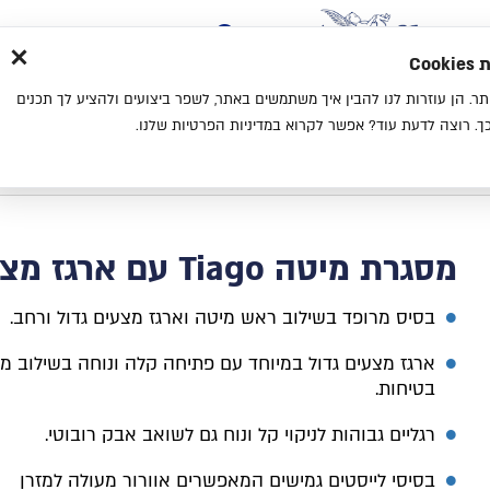
×
בית
סניפים
אודות
בלוג
צ
מת
חוויית גלישה נעימה יותר. הן עוזרות לנו להבין איך משתמשים באתר, לשפר ביצועים ולהציע לך תכנים
מיטות
מזרנים
כריות
מיטות נוער
. רוצה לדעת עוד? אפשר לקרוא במדיניות הפרטיות שלנו.
בית
מסגרת מיטה Tiago עם ארגז מצעים
מסגרת מיטה Tiago עם ארגז מצעים
בסיס מרופד בשילוב ראש מיטה וארגז מצעים גדול ורחב.
ארגז מצעים גדול במיוחד עם פתיחה קלה ונוחה בשילוב מנג
בטיחות.
רגליים גבוהות לניקוי קל ונוח גם לשואב אבק רובוטי.
בסיסי לייסטים גמישים המאפשרים אוורור מעולה למזרן