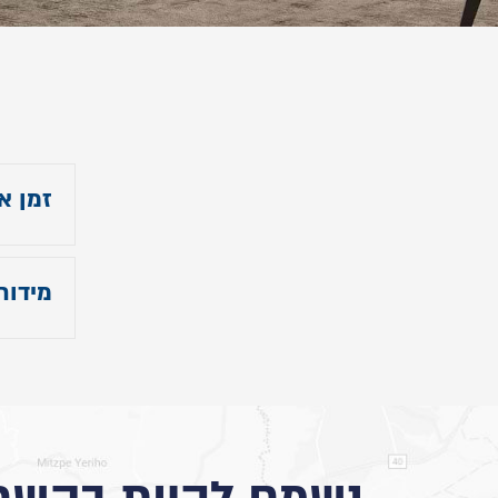
זמן א
צרו 
מידות
- גובה
- אורך מ
- רו