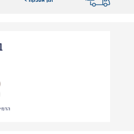
זמן אספקה >
ב
הדמיי