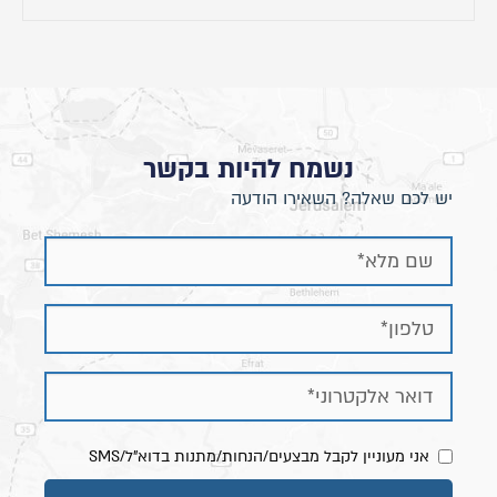
תוקף ההטבה עד 31.7.24
נשמח להיות בקשר
יש לכם שאלה? השאירו הודעה
גובה ראש המיטה כ- 105 ס"מ
רוחב מיטה : תוספת של כ- 8 ס"מ לרוחב הנבחר
אורך מיטה: תוספת של כ- 10 ס"מ לרוחב הנבחר
אני מעוניין לקבל מבצעים/הנחות/מתנות בדוא"ל/SMS