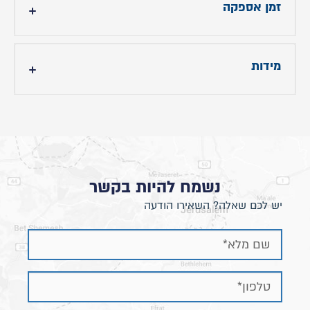
זמן אספקה
לזמני אספקה צרו קשר
מידות
- גובה ראש מיטה: 112 ס"מ
- אורך מיטה: תוספת 18 ס"מ לאורך הנבחר.
- רוחב המיטה: תוספת 7 ס״מ לרוחב הנבחר באזור
המסגרת ותוספת של 10 ס״מ באזור הראש.
נשמח להיות בקשר
מידות השידה:
יש לכם שאלה? השאירו הודעה
רוחב כ- 52 ס"מ / עומק כ- 40 ס"מ / גובה כ- 48 ס"מ