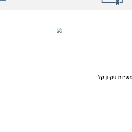
בות בגובה 12 ס״מ המאפשרות ניקיון קל