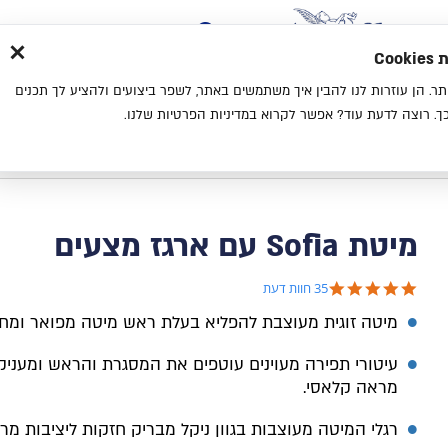
×
בית
סניפים
אודות
בלוג
צ
מת
חוויית גלישה נעימה יותר. הן עוזרות לנו להבין איך משתמשים באתר, לשפר ביצועים ולהציע לך תכנים
מיטות
מזרנים
כריות
מיטות נוער
. רוצה לדעת עוד? אפשר לקרוא במדיניות הפרטיות שלנו.
בית
מיטת Sofia עם ארגז מצעים
מיטת Sofia עם ארגז מצעים
4.9 star rating
35 חוות דעת
מיטה זוגית מעוצבת להפליא בעלת ראש מיטה מפואר ומח
עיטורי תפירה מעוינים עוטפים את המסגרת והראש ומעניק
מראה קלאסי.
רגלי המיטה מעוצבות בגוון ניקל מבריק חזקות ליציבות מרב