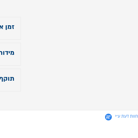
זמן א
עד 21 ימי עסקים לצבע בתמונה הראשית.
מידות
צבע א
מידות
תוקף
תוקף 
חוות דעת ע״י