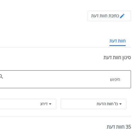
4.9 star rating
כתיבת חוות דעת
חוות דעת
סינון חוות דעת
גובה 
רוחב מי
אורך מי
Search Reviews
כל חוות הדעת
דירוג
מידו
רוחב כ- 53 ס"מ / גובה כ-
35 חוות דעת