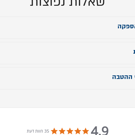
שאלות נפוצות
ספקה
חר אספקה עד 90 יום
 המיטה מתייחסות לגודל מזרן 160/200
 ההטבה
ההטבה עד 31.7.24
4.9
4.9 star rating
35 חוות דעת