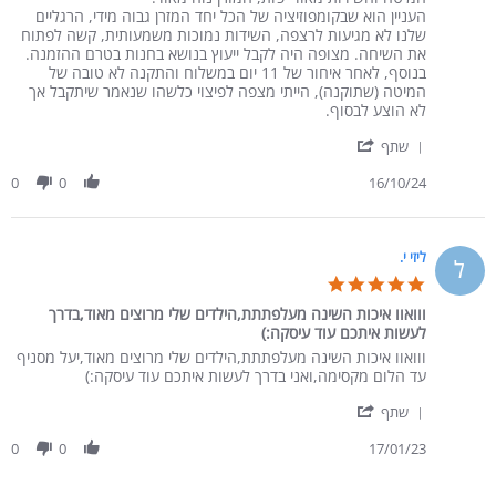
העניין הוא שבקומפוזיציה של הכל יחד המזרן גבוה מידי, הרגליים
שלנו לא מגיעות לרצפה, השידות נמוכות משמעותית, קשה לפתוח
את השיחה. מצופה היה לקבל ייעוץ בנושא בחנות בטרם ההזמנה.
בנוסף, לאחר איחור של 11 יום במשלוח והתקנה לא טובה של
המיטה (שתוקנה), הייתי מצפה לפיצוי כלשהו שנאמר שיתקבל אך
לא הוצע לבסוף.
' Share Review by צ'סנר ו. on 16 Oct 2024
שתף
0
0
16/10/24
ליזי י.
ל
5.0 star rating
ווואוו איכות השינה מעלפתתת,הילדים שלי מרוצים מאוד,בדרך
לעשות איתכם עוד עיסקה:)
Review by ליזי י. on 17 Jan 2023
review stating ווואוו איכות השינה מעלפתתת,הילדים שלי מרוצים מאוד,בדרך לעשות איתכם עוד עיסקה:)
ווואוו איכות השינה מעלפתתת,הילדים שלי מרוצים מאוד,יעל מסניף
עד הלום מקסימה,ואני בדרך לעשות איתכם עוד עיסקה:)
' Share Review by ליזי י. on 17 Jan 2023
שתף
0
0
17/01/23