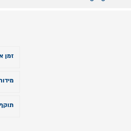
זמן א
עד 14 ימי עסקים למיטות שקיימות במלאי
מידות
- גובה
- אורך 
תוקף
- רו
תוקף 