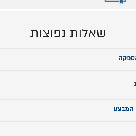
שאלות נפוצות
ספקה
 ראש מיטה: 105 ס"מ
מיטה: תוספת 8 ס״מ לאורך הנבחר
 המבצע
חב מיטה: ללא תוספת לרוחב המזרן הנבחר
המבצע עד 31.7.24