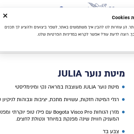
×
בית
סניפים
אודות
בלוג
צ
מת
חוויית גלישה נעימה יותר. הן עוזרות לנו להבין איך משתמשים באתר, לשפר ביצועים ולהציע לך תכנים
מיטות
מזרנים
כריות
מיטות נוער
. רוצה לדעת עוד? אפשר לקרוא במדיניות הפרטיות שלנו.
בית
מיטת נוער JULIA
מיטת נוער JULIA
מיטת נוער JULIA מעוצבת במראה נקי ומינימליסטי
רגלי המיטה חזקות, עשויות מתכת, יציבות וגבוהות לניקיון 
מזרן הנוחות Bogota Visco Pro עם פילו טופ יוקרתי ומפ
המעניק חווית שינה מפנקת במיוחד ונטולת לחצים.
צבע בז'