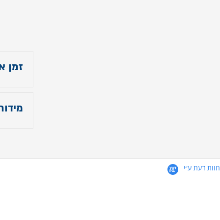
זמן א
עד 14 ימי עבודה
מידות
- גובה
- רוחב
חוות דעת ע״י
- אורך :