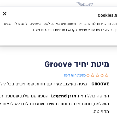
×
בית
סניפים
אודות
בלוג
צ
מת
חוויית גלישה נעימה יותר. הן עוזרות לנו להבין איך משתמשים באתר, לשפר ביצועים ולהציע לך תכנים
מיטות
מזרנים
כריות
מיטות נוער
. רוצה לדעת עוד? אפשר לקרוא במדיניות הפרטיות שלנו.
בית
קטלוג
מיטות נוער
מיטות יחיד
מיטת יחיד Groove
מיטת יחיד Groove
0.0 star rating
כתיבת חוות דעת
GROOVE
-
מיטה בעיצוב צעיר עם נוחות שמרגישים בכל ליל
המיטה כוללת את
מזרן
Legend
המפורסם שלנו, שמספק תמ
מושלמת, נוחות מרבית וחוויית שינה שתגרום לכם לא לרצות ל
מהמיטה
.