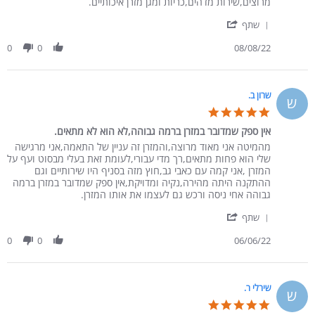
מרוצים,שירות מדהים,כריות ומגן מזרן איכותיים.
' Share Review by קובי ק. on 8 Aug 2022
שתף
0
0
08/08/22
שרון ב.
ש
5.0 star rating
אין ספק שמדובר במזרן ברמה גבוהה,לא הוא לא מתאים.
Review by שרון ב. on 6 Jun 2022
review stating אין ספק שמדובר במזרן ברמה גבוהה,לא הוא לא מתאים.
מהמיטה אני מאוד מרוצה,והמזרן זה עניין של התאמה,אני מרגישה
שלי הוא פחות מתאים,רך מדי עבורי,לעומת זאת בעלי מבסוט ועף על
המזרן ,אני קמה עם כאבי גב,חוץ מזה בסניף היו שירותיים וגם
ההתקנה היתה מהירה,נקיה ומדויקת,אין ספק שמדובר במזרן ברמה
גבוהה אחי ניסה ורכש גם לעצמו את אותו המזרן.
' Share Review by שרון ב. on 6 Jun 2022
שתף
0
0
06/06/22
שירלי ר.
ש
5.0 star rating