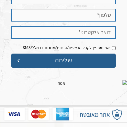
מסגרת כ- 218 ס״מ
ניתן להזמין גם באורך 190 ס״מ או 210 ס״מ בהתאמה
אישית. לפרטים צרו קשר
-
רוחב מיטה
: תוספת כ- 5 ס״מ לרוחב הנבחר. לדוגמא
מיטה ברוחב 160 ס״מ תהיה ברוחב כללי של כ- 165
ס״מ כולל מסגרת.
אני מעוניין לקבל מבצעים/הנחות/מתנות בדוא"ל/SMS
מידות השידה:
רוחב כ- 52 ס"מ // עומק כ- 40 ס"מ // גובה כ- 48
ס"מ