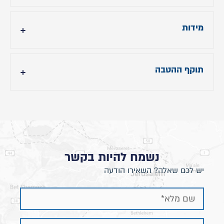
28-90 ימי עסקים (בכפוף לצבע הנבחר)
מידות
- גובה ראש מיטה: 112 ס"מ
- אורך מיטה: תוספת 18 ס"מ לאורך הנבחר.
תוקף ההטבה
- רוחב המיטה: תוספת 7 ס״מ לרוחב הנבחר באזור
המסגרת ותוספת של 10 ס״מ באזור הראש.
תוקף ההטבה עד 31.7.24
מידות השידה:
רוחב כ- 52 ס"מ / עומק כ- 40 ס"מ / גובה כ- 48 ס"מ
נשמח להיות בקשר
יש לכם שאלה? השאירו הודעה