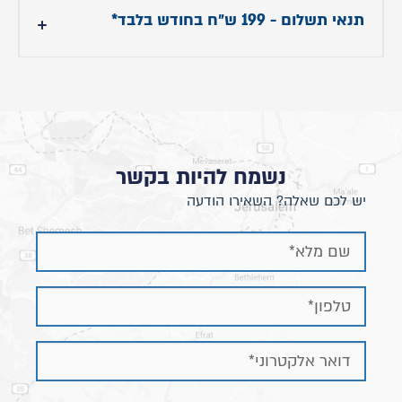
- אורך מיטה: תוספת 20 ס"מ
תנאי תשלום - 199 ש״ח בחודש בלבד*
- רוחב מיטה: תוספת 12 ס"מ לרוחב הנבחר
- רוחב ראש מיטה: תוספת של 22 ס"מ
עד 40 תשלומים ללא ריבית בהוראת קבע וללא
תפיסת מסגרת אשראי.
המחיר של 199 ש״ח מתייחס לגודל 160/200 ויכול
להשתנות בהתאם לגודל המיטה
הטבת התשלומים ברכישה בסניפים בלבד
נשמח להיות בקשר
יש לכם שאלה? השאירו הודעה