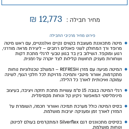
₪
12,773
מחיר חבילה :
פירוט מחיר מרכיבי החבילה
מיטה מתכווננת מעוצבת בקווים נקיים ואלגנטיים, עם ראש מיטה
מרופד ורך המחולק לשני פאנלים רחבים – ליצירת מראה מודרני,
רגוע ומוקפד. השילוב בין בד בגוון טבעי לרגלי מתכת דקות
ושחורות מעניק תחושת קלילות לצד יוקרה על-זמנית.
המיטה מגיעה עם מזרן REFRESH – המשלב טכנולוגיות נוחות
מתקדמות, אוורור מיטבי ותמיכה מדויקת לכל חלקי הגוף, לשינה
עמוקה ואיכותית לאורך כל הלילה.
רגלי המיטה בגובה 15 ס״מ עשויות מתכת חזקה ויציבה, בעיצוב
מינימליסטי המאפשר ניקיון קל ונוחות מקסימלית.
בסיס המיטה כולל מערכת תמיכה ואוורור חכמה, השומרת על
המזרן לאורך זמן ומעניקה יציבות מושלמת.
בסיסים מתכווננים דגם Silverflex המתקדמים בעולם לפינוק
ונוחות מושלמת.