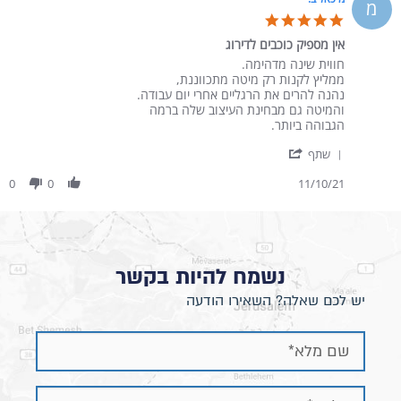
מ
5.0 star rating
אין מספיק כוכבים לדירוג
Review by מיכאל ב. on 11 Oct 2021
review stating אין מספיק כוכבים לדירוג
חווית שינה מדהימה.
ממליץ לקנות רק מיטה מתכווננת,
נהנה להרים את הרגליים אחרי יום עבודה.
והמיטה גם מבחינת העיצוב שלה ברמה
הגבוהה ביותר.
' Share Review by מיכאל ב. on 11 Oct 2021
שתף
0
0
11/10/21
נשמח להיות בקשר
יש לכם שאלה? השאירו הודעה