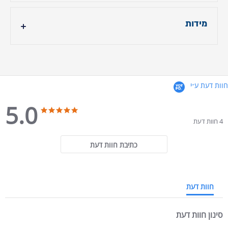
עד 28 ימי עסקים לגוון baby face-V27 (אפור כהה)
מידות
ניתן לבחור צבעים נוספים בהתאמה אישית באספקה
של עד 90 יום.
- גובה ראש מיטה: 96 ס"מ
- אורך מיטה: 225 ס"מ לאורך הנבחר.
- רוחב מיטה: תוספת 29 ס"מ לרוחב הנבחר.
- שידה : רוחב 57 ס״מ, עומק 45 ס״מ, גובה 44 ס״מ
חוות דעת ע״י
5.0
5.0 star rating
5.0 star rating
4 חוות דעת
כתיבת חוות דעת
חוות דעת
סינון חוות דעת