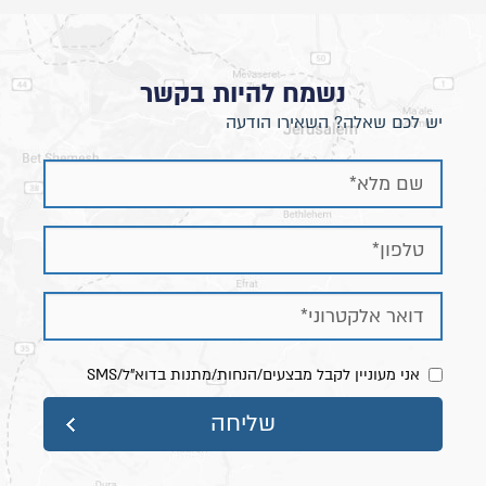
- גובה הבסיס שעליו מונח המזרן : כ-33 ס״מ
נשמח להיות בקשר
יש לכם שאלה? השאירו הודעה
אני מעוניין לקבל מבצעים/הנחות/מתנות בדוא"ל/SMS