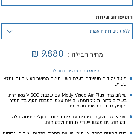
הוסיפו זוג שידות
₪
9,880
מחיר חבילה :
פירוט מחיר מרכיבי החבילה
מיטה יהודית מעוצבת בעלת ראש מיטה מפואר בעיצוב נקי ומלא
סטייל.
שילוב מזרן Molly Visco Air Plus עם שכבת VISCO מאווררת
בשילוב כדוריות ג׳ל המתאים את עצמו למבנה הגוף. בד המזרן
מעניק רכות וגמישות מושלמת.
שני ארגזי מצעים נפרדים וגדולים במיוחד, בעלי פתיחה קלה
ובטוחה, עם מנגנון ייעודי לנוחות ולבטיחות.
רגלי המיטה בגובה 12 ס״מ עשויות מתכת :חזקות, יציבות וגבוהות