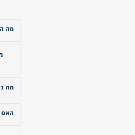
מה הי
המזר
במהל
יותר
מה גו
גובה המזרן 
האם ה
כן, 
רובוט