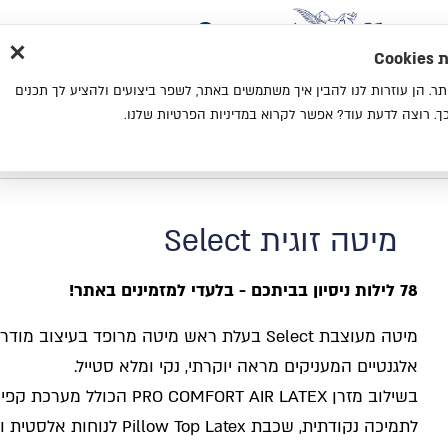
×
בית
סניפים
אודות
בלוג
צ
מת
חוויית גלישה נעימה יותר. הן עוזרות לנו להבין איך משתמשים באתר, לשפר ביצועים ולהציע לך תכנים
מיטות
מזרנים
כריות
מיטות נוער
. רוצה לדעת עוד? אפשר לקרוא במדיניות הפרטיות שלנו.
בית
קטלוג
מיטות
מיטה זוגית Select
מיטה זוגית Select
78 לילות ניסיון בביתכם - בלעדי למזמינים באתר!
מיטה מעוצבת Select בעלת ראש מיטה מרופד בעיצוב 
אלגנטיים המעניקים מראה יוקרתי, נקי ומלא סטייל.
לתמיכה נקודתית, שכבת llow Top Latex