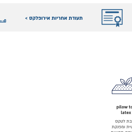
תעודת אחריות אירופלקס >
pilow t
latex
ת לטקס
ית ומפנקת