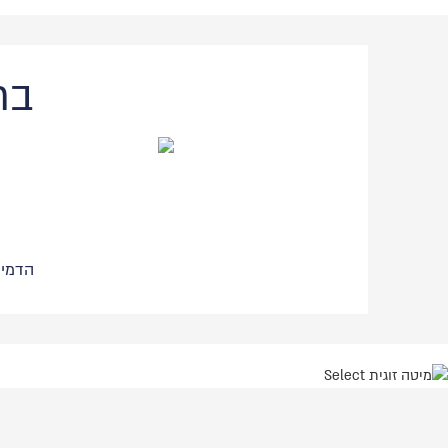
בח
הדמיי