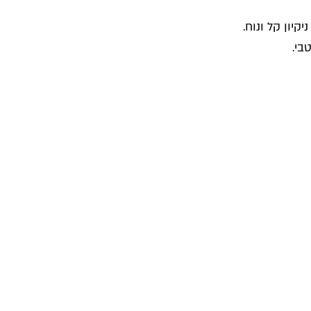
יון קל ונוח.
בי.