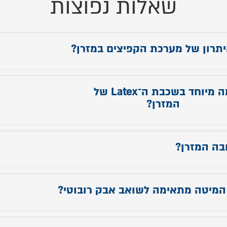
שאלות נפוצות
תרון של מערכת הקפיצים במזרן?
ן כולל מערכת קפיצים המעניקה תמיכה טובה יותר לגוף והתאמה נוח
ך השינה, לצד תחושת יציבות ונוחות לאורך זמן.
מה מיוחד בשכבת ה־Latex של
המזרן?
שכבת ה־Pillow Top Latex מעניקה תחושת רכות אלסטית, נעימה ומאוו
, לצד תמיכה מאוזנת ונוחות גבוהה במיוחד.
בה המזרן?
הוא כ־28 ס״מ לנוחות ותמיכה מיטבית.
מיטה מתאימה לשואב אבק רובוטי?
רגלי המיטה הגבוהות מאפשרות ניקיון קל ונוח גם באמצעות שואב אבק
י.