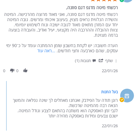
רכשתי מיטה מדגפ דגם סוזנה,
Review by רונן ו. on 22 Jan 2026
review stating רכשתי מיטה מדגפ דגם סוזנה,
רכשתי מיטה מדגפ דגם סוזנה, ואני מאוד מרוצה מהרכישה. המיטה
והשידה הנלווית נראים מצוין, בעיצוב איכותי ומרשים. גובה המיטה
יחד עם המזרן מתאים מאוד לגובה ישיבה ונוח לשימוש יומיומי.
צוות ההובלה וההרכבה היה מקצועי, יעיל ואדיב, והעבודה בוצעה
ברמה מצוינת.
הערה חשובה: יש לקחת בחשבון שזמן ההמתנה עומד על כ־90 ימי
Read more about רכשתי מיטה מדגפ דגם סוזנה, ואני מאוד
עסקים, שהם כארבעה וחצי חודשים.
...ראה עוד
' Share Review by רונן ו. on 22 Jan 2026
שתף
תגובות (1)
0
0
22/01/26
Comments by בעל החנות on Review by רונן ו. on 22 Jan 2026
בעל החנות
רונן תודה על הפידבק ואנחנו מאחלים לך שינה נפלאה והמשך
הנאה רבה מהמיטה שרכשת.
לגבי זמן האספקה הוא משתנה בהתאם לצבע וגודל המיטה.
ישנם צבעים ומידות באספקה מהירה יותר
22/01/26