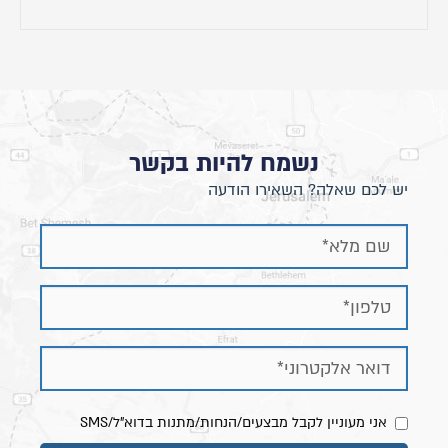
לכל צבע אחר בהתאמה אישית עד 90 ימי עסקים.
מידות המיטה מתייחסות לגודל מזרן 160/200
נשמח להיות בקשר
יש לכם שאלה? השאירו הודעה
גובה ראש מיטה כ- 105 ס"מ
אורך מיטה תוספת של כ - 30 ס"מ לרוחב הנבחר
רוחב מיטה תוספת של כ- 12 ס"מ לרוחב הנבחר
אני מעוניין לקבל מבצעים/הנחות/מתנות בדוא"ל/SMS
שידה: