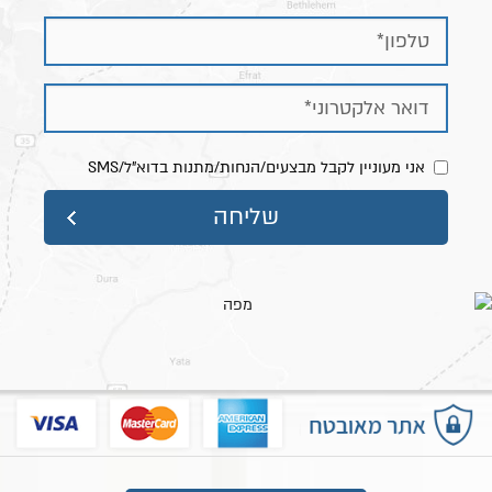
מידות השידה:
- רוחב כ- 52 ס"מ
- עומק כ- 40 ס"מ
- גובה כ- 48 ס"מ
אני מעוניין לקבל מבצעים/הנחות/מתנות בדוא"ל/SMS