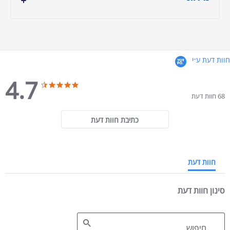
- גובה ראש מיטה: 105 ס"מ
- אורך מיטה: תוספת 20 ס"מ לאורך הנבחר.
חוות דעת ע״י
- רוחב מיטה: 10 ס״מ לרוחב הנבחר
4.7
4.7 star rating
4.7 star rating
68 חוות דעת
כתיבת חוות דעת
חוות דעת
סינון חוות דעת