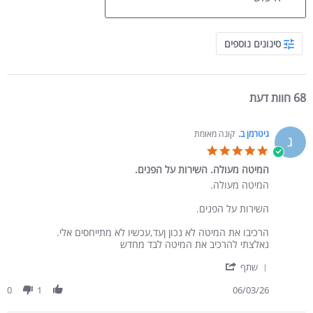
Search Reviews
סינונים נוספים
68 חוות דעת
גיטרמן ב.
קונה מאומת
ג
5.0 star rating
המיטה מעולה. השירות על הפנים.
Review by גיטרמן ב. on 6 Mar 2026
review stating המיטה מעולה. השירות על הפנים.
המיטה מעולה.
השירות על הפנים.
הרכיבו את המיטה לא נכון ןעד,עכשיו לא מתייחסים אלי.
נאלצתי להרכיב את המיטה לבד מחדש
' Share Review by גיטרמן ב. on 6 Mar 2026
שתף
0
1
06/03/26