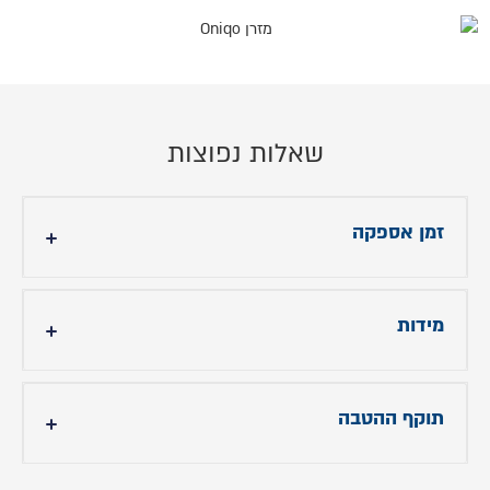
שאלות נפוצות
זמן אספקה
עד 21 ימי עסקים למיטות שקיימות במלאי
מידות
- גובה ראש מיטה: 105 ס"מ
- אורך מיטה: תוספת 8 ס״מ לאורך הנבחר
תוקף ההטבה
- רוחב מיטה: ללא תוספת לרוחב המזרן הנבחר
תוקף ההטבה עד 31.7.24