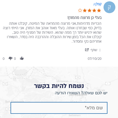
קפלן ו.
ק
4.0 star rating
בעלי כן מרוצה מהמזרן!
Review by קפלן ו. on 7 Oct 2020
review stating בעלי כן מרוצה מהמזרן!
הכריות מדהימות,אני מרוצה מהמראה של המיטה, קיבלנו אותה
בדיוק כפי שבחרנו אותה. בעלי מאוד אוהב את המזרן, אני הייתי רוצה
שהוא ירגיש יותר רך ממה שהוא. השירות של הסניף היה טוב,
קיבלנו את הכל בזמן.שירות ההובלה וההרכבה היה בסדר, השאירו
אחריהם נקי ומסדור.
' Share Review by קפלן ו. on 7 Oct 2020
שתף
0
0
07/10/20
נשמח להיות בקשר
יש לכם שאלה? השאירו הודעה