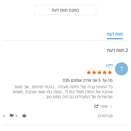
כתיבת חוות דעת
חוות דעת
2 חוות דעת
דיין ו.
ד
5.0 star rating
מ1-עד 5 אני אדרג אותכם 35!!
Review by דיין ו. on 27 Jul 2020
review stating מ1-עד 5 אני אדרג אותכם 35!!
כל החווית קניה שלי הייתה מעולה , נהנתי מהיחס , אני מאוד
אוהבת את המזרן מאוד נוח לי , קשה כמו שאני אוהבת .האמת
שהשירות של המובילים גם היה ממש טוב .
' Share Review by דיין ו. on 27 Jul 2020
שתף
0
0
27/07/20