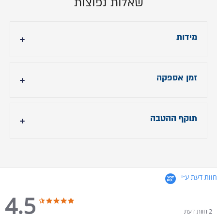
שאלות נפוצות
מידות
- גובה ראש מיטה: 110 ס"מ
- אורך מיטה: 224 ס"מ
זמן אספקה
- רוחב מיטה: תוספת 14 ס"מ לרוחב הנבחר.
21 ימי עסקים (צרו קשר טרם הרכישה לבירור מלאי)
תוקף ההטבה
תוקף ההטבה עד 31.7.24
חוות דעת ע״י
4.5
4.5 star rating
4.5 star rating
2 חוות דעת