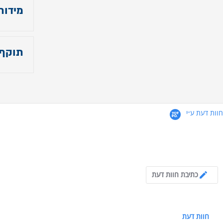
מידות
- גובה
- אורך מ
תוקף
ס״מ 
תוקף 
מידו
חוות דעת ע״י
רוחב כ- 52 ס"מ / עומק כ-
4.8 star rating
כתיבת חוות דעת
חוות דעת