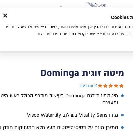
×
בית
סניפים
אודות
בלוג
צ
מת
חוויית גלישה נעימה יותר. הן עוזרות לנו להבין איך משתמשים באתר, לשפר ביצועים ולהציע לך תכנים
מיטות
מזרנים
כריות
מיטות נוער
. רוצה לדעת עוד? אפשר לקרוא במדיניות הפרטיות שלנו.
בית
מיטה זוגית Dominga
מיטה זוגית Dominga
4.8 star rating
9 חוות דעת
מיטה זוגית דגם Dominga בעיצוב מודרני הכולל ראש 
ומעוצב.
מזרן
Vitality Sens
בשילוב
Visco Waterlily
המזרן מונח על בסיסי לייסטים מעץ מלא המעניקות חוזק וי