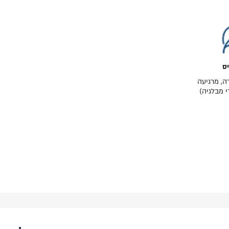
יס
ה, מרגיעה
י מבלגיה)