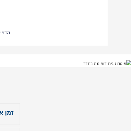
הדמיי
זמן א
לזמנ