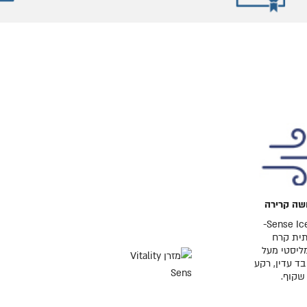
שה קרירה
בד Sense Ice-
ית קרח
מליסטי מעל
ד עדין, רקע
שקוף.