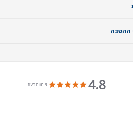
 ראש מיטה: 112 ס"מ
יטה: תוספת 18 ס"מ לאורך הנבחר.
 ההטבה
- רוחב המיטה: תוספת 
באזור הראש.
ההטבה עד 31.7.24
ת השידה:
 40 ס"מ / גובה כ- 48 ס"מ
4.8
4.8 star rating
9 חוות דעת