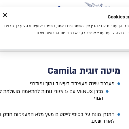
×
בית
סניפים
אודות
בלוג
צ
מת
חוויית גלישה נעימה יותר. הן עוזרות לנו להבין איך משתמשים באתר, לשפר ביצועים ולהציע לך תכנים
מיטות
מזרנים
כריות
מיטות נוער
. רוצה לדעת עוד? אפשר לקרוא במדיניות הפרטיות שלנו.
בית
מיטה זוגית Camila
מיטה זוגית Camila
מערכת שינה מעוצבת בעיצוב נמוך ומודרני.
מזרן VENUS עם 5 אזורי נוחות להתאמה מושלמ
הגוף
המזרן מונח על בסיסי לייסטים מעץ מלא המעניקות חוזק וי
לאורך שנים.