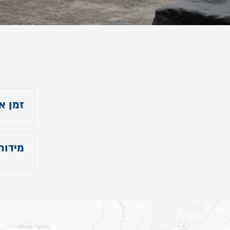
זמן א
21 ימי עסקים
מידות
- גובה
- אורך 
- רוחב מ