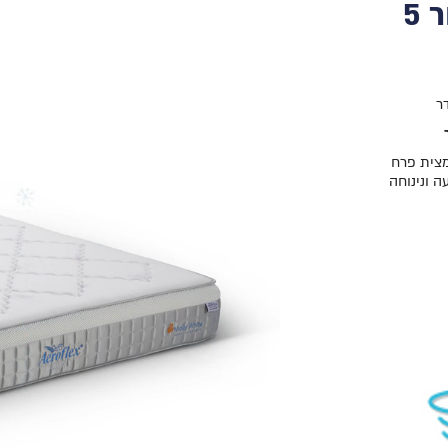
צית פרח
ה ונינוחה