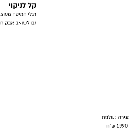
קל לניקוי
רגלי המיטה מעוצב
גם לשואב אבק רוב
מגירה נשלפת
בעלת מנגנון חדשני לטריקה שקטה ועדינה רק ב- 1,990 ש"ח