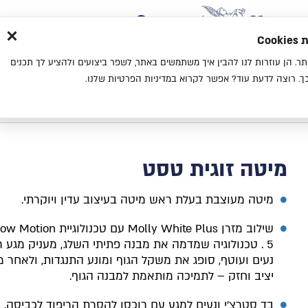
×
בית
סניפים
אודות
בלוג
צ
מת
חוויית גלישה נעימה יותר. הן עוזרות לנו להבין איך משתמשים באתר, לשפר ביצועים ולהציע לך תכנים
מיטות
מזרנים
כריות
מיטות נוער
. רוצה לדעת עוד? אפשר לקרוא במדיניות הפרטיות שלנו.
בית
מיטה זוגית טסט
מיטה זוגית טסט
מיטה מעוצבת בעלת ראש מיטה בעיצוב עדין ויוקרתי.
שילוב מזרן Molly White Plus עם
S now Motion טכנולוגיית
5
.
טכנולוגיה שמדמה את מבנה פתיתי השלג, מעניק מגע ר
נעים ועוטף, סופג את משקל הגוף ומונע התנגדות, ולאחר מ
יציב וחזק – לתמיכה מותאמת למבנה הגוף
.
בד סטרצ׳י ונעים למגע עם רוכסן להסרת הריפוד לכביסה
. 5