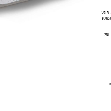
 מונע
מונע
 של
ח