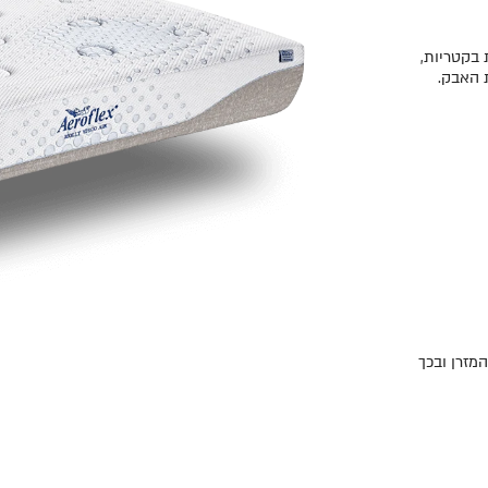
 בקטריות,
 האבק.
מזרן ובכך