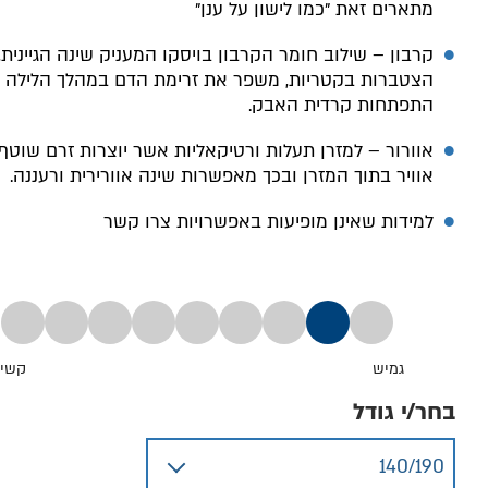
מתארים זאת "כמו לישון על ענן"
קרבון – שילוב חומר הקרבון בויסקו המעניק שינה הגיינית,
הצטברות בקטריות, משפר את זרימת הדם במהלך הלילה ו
התפתחות קרדית האבק.
אוורור – למזרן תעלות ורטיקאליות אשר יוצרות זרם שוטף
אוויר בתוך המזרן ובכך מאפשרות שינה אוורירית ורעננה.
למידות שאינן מופיעות באפשרויות צרו קשר
גמיש
קשי
בחר/י גודל