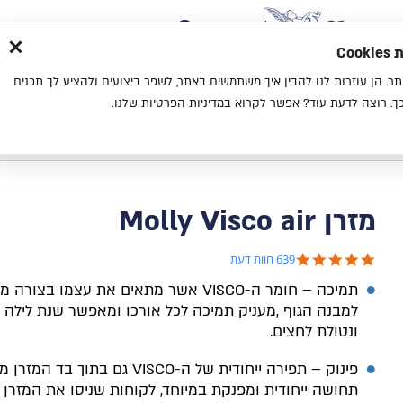
×
בית
סניפים
אודות
בלוג
צ
מת
חוויית גלישה נעימה יותר. הן עוזרות לנו להבין איך משתמשים באתר, לשפר ביצועים ולהציע לך תכנים
מיטות
מזרנים
כריות
מיטות נוער
. רוצה לדעת עוד? אפשר לקרוא במדיניות הפרטיות שלנו.
בית
מזרן Molly Visco air
מזרן Molly Visco air
4.8 star rating
639 חוות דעת
תמיכה – חומר ה-VISCO אשר מתאים את עצמו בצור
למבנה הגוף ,מעניק תמיכה לכל אורכו ומאפשר שנת לילה 
ונטולת לחצים.
פינוק – תפירה ייחודית של ה-VISCO גם בתוך בד 
תחושה ייחודית ומפנקת במיוחד, לקוחות שניסו את המזרן