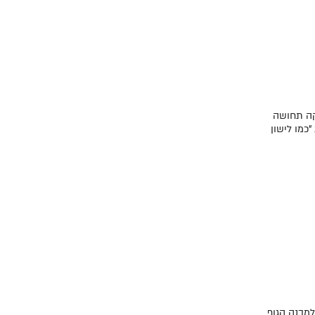
המזרן מעניקה תחושה
כמו לישון
מת למבנה הגוף