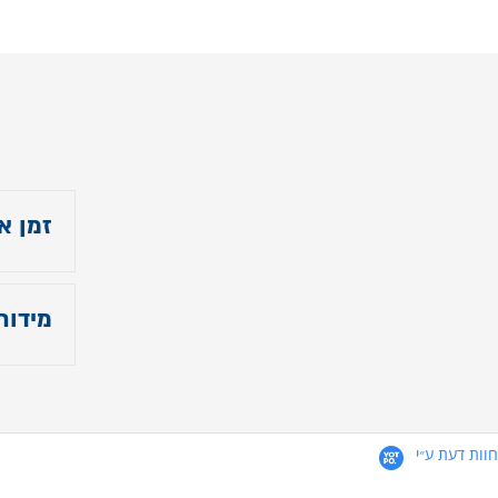
זמן א
14 ימי עסקים
מידות
גובה ה
למיד
חוות דעת ע״י