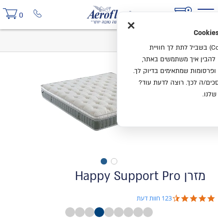
×
0
בית
מזרן Happy Support Pro
אנחנו משתמשים בעוגיות (Cookies) בשביל לתת לך חוויית
ו להבין איך משתמשים באתר,
ופרסומות שמתאימים בדיוק לך.
ים/ה לכך. רוצה לדעת עוד?
שלנו.
מזרן Happy Support Pro
4.7 star rating
123 חוות דעת