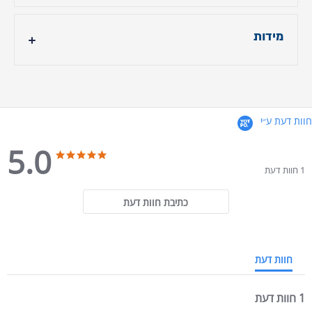
90/190 , 90/200 , 120/190 אספקה החל מ 15.9
10 שנות אחריות - בכפוף לתנאי התעודה
להורדה לחצו כאן
מידות
גובה המזרן כ- 18 ס"מ
חוות דעת ע״י
5.0
5.0 star rating
5.0 star rating
1 חוות דעת
כתיבת חוות דעת
חוות דעת
1 חוות דעת