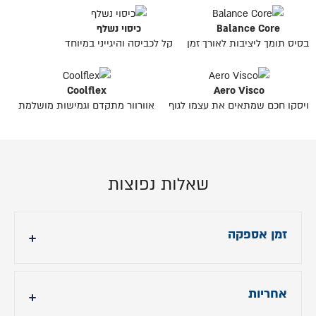
Balance Core
כיסוי נשלף
בסיס תומך ליציבות לאורך זמן
קל לכביסה והיגייני במיוחד
Coolflex
Aero Visco
ויסקו חכם שמתאים את עצמו לגוף
אוורוור מתקדם וגמישות מושלמת
שאלות נפוצות
זמן אספקה
אספקה מהירה - עד 14 ימי עבודה
אחריות
מידות: